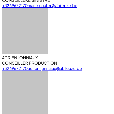
CONSEILLERE SINISTRE
+3269672170
marie.caulier@abileuze.be
ADRIEN JONNIAUX
CONSEILLER PRODUCTION
+3269672170
adrien.jonniaux@abileuze.be