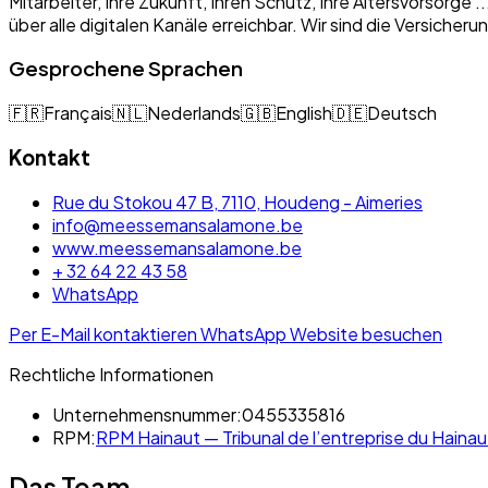
Mitarbeiter, Ihre Zukunft, Ihren Schutz, Ihre Altersvorsorge
über alle digitalen Kanäle erreichbar. Wir sind die Versich
Gesprochene Sprachen
🇫🇷
Français
🇳🇱
Nederlands
🇬🇧
English
🇩🇪
Deutsch
Kontakt
Rue du Stokou 47 B, 7110, Houdeng - Aimeries
info@meessemansalamone.be
www.meessemansalamone.be
+ 32 64 22 43 58
WhatsApp
Per E-Mail kontaktieren
WhatsApp
Website besuchen
Rechtliche Informationen
Unternehmensnummer:
0455335816
RPM:
RPM Hainaut — Tribunal de l’entreprise du Hainaut
Das Team