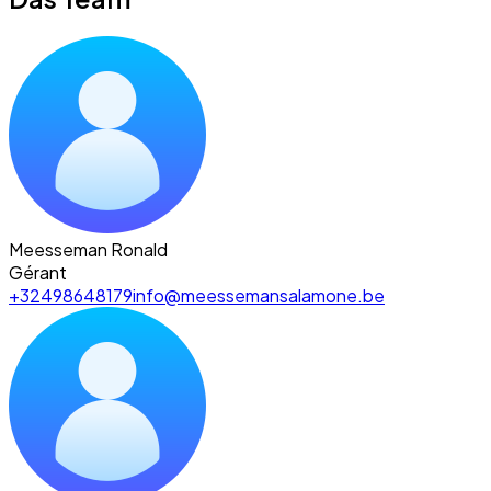
Meesseman Ronald
Gérant
+32498648179
info@meessemansalamone.be