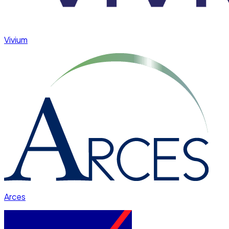
Vivium
Arces