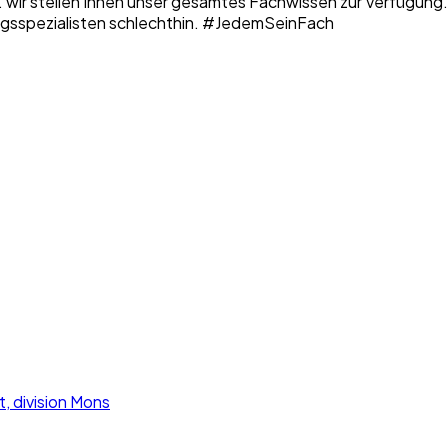
 ... wir stellen Ihnen unser gesamtes Fachwissen zur Verfügung
erungsspezialisten schlechthin. #JedemSeinFach
, division Mons