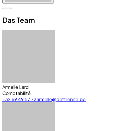
Das Team
Armelle Lard
Comptabilité
+32 69 49 57 72
armelle@deffrenne.be