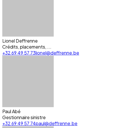
Lionel Deffrenne
Crédits, placements, ...
+32 69 49 57 73
lionel@deffrenne.be
Paul Abé
Gestionnaire sinistre
+32 69 49 57 74
paul@deffrenne.be