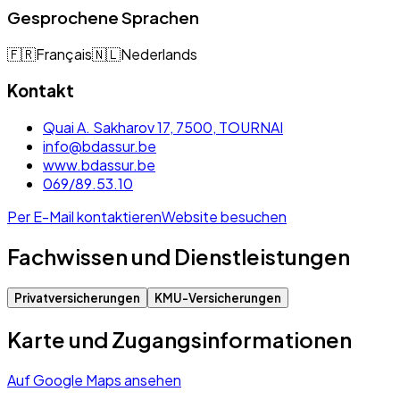
Gesprochene Sprachen
🇫🇷
Français
🇳🇱
Nederlands
Kontakt
Quai A. Sakharov 17, 7500, TOURNAI
info@bdassur.be
www.bdassur.be
069/89.53.10
Per E-Mail kontaktieren
Website besuchen
Fachwissen und Dienstleistungen
Privatversicherungen
KMU-Versicherungen
Karte und Zugangsinformationen
Auf Google Maps ansehen