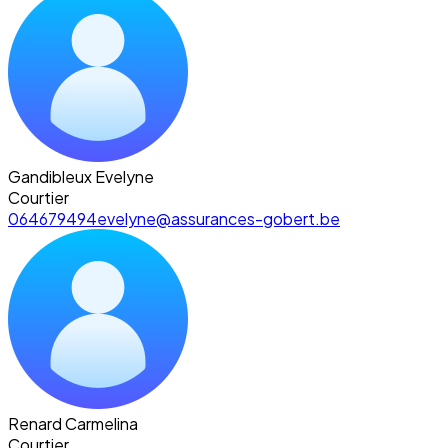
Gandibleux Evelyne
Courtier
064679494
evelyne@assurances-gobert.be
Renard Carmelina
Courtier