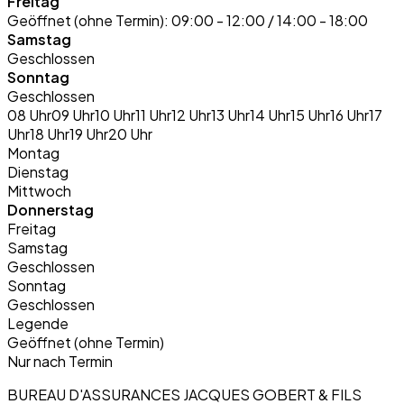
Freitag
Geöffnet (ohne Termin):
09:00 - 12:00 / 14:00 - 18:00
Samstag
Geschlossen
Sonntag
Geschlossen
08 Uhr
09 Uhr
10 Uhr
11 Uhr
12 Uhr
13 Uhr
14 Uhr
15 Uhr
16 Uhr
17
Uhr
18 Uhr
19 Uhr
20 Uhr
Montag
Dienstag
Mittwoch
Donnerstag
Freitag
Samstag
Geschlossen
Sonntag
Geschlossen
Legende
Geöffnet (ohne Termin)
Nur nach Termin
BUREAU D'ASSURANCES JACQUES GOBERT & FILS