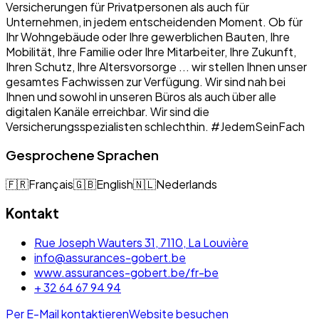
Versicherungen für Privatpersonen als auch für
Unternehmen, in jedem entscheidenden Moment. Ob für
Ihr Wohngebäude oder Ihre gewerblichen Bauten, Ihre
Mobilität, Ihre Familie oder Ihre Mitarbeiter, Ihre Zukunft,
Ihren Schutz, Ihre Altersvorsorge ... wir stellen Ihnen unser
gesamtes Fachwissen zur Verfügung. Wir sind nah bei
Ihnen und sowohl in unseren Büros als auch über alle
digitalen Kanäle erreichbar. Wir sind die
Versicherungsspezialisten schlechthin. #JedemSeinFach
Gesprochene Sprachen
🇫🇷
Français
🇬🇧
English
🇳🇱
Nederlands
Kontakt
Rue Joseph Wauters 31, 7110, La Louvière
info@assurances-gobert.be
www.assurances-gobert.be/fr-be
+ 32 64 67 94 94
Per E-Mail kontaktieren
Website besuchen