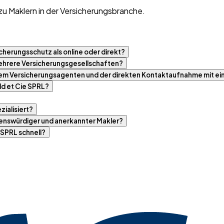
zu Maklern in der Versicherungsbranche.
cherungsschutz als online oder direkt?
 mehrere Versicherungsgesellschaften?
nem Versicherungsagenten und der direkten Kontaktaufnahme mit ei
d et Cie SPRL?
ialisiert?
uenswürdiger und anerkannter Makler?
 SPRL schnell?