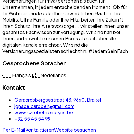
Versicherungen für Privatpersonen als auch für
Unternehmen, in jedem entscheidenden Moment. Ob für
Ihr Wohngebäude oder Ihre gewerblichen Bauten, Ihre
Mobilität, Ihre Familie oder Ihre Mitarbeiter, Ihre Zukunft,
Ihren Schutz, Ihre Altersvorsorge ... wir stellen Ihnen unser
gesamtes Fachwissen zur Verfügung. Wir sind nah bei
Ihnen und sowohl in unseren Büros als auch über alle
digitalen Kanäle erreichbar. Wir sind die
Versicherungsspezialisten schlechthin. #JedemSeinFach
Gesprochene Sprachen
🇫🇷
Français
🇳🇱
Nederlands
Kontakt
Geraardsbergsestraat 43, 9660, Brakel
ignace.carobel@gmail.com
www.carobel-romeyns.be
+32 55 45 54 99
Per E-Mail kontaktieren
Website besuchen