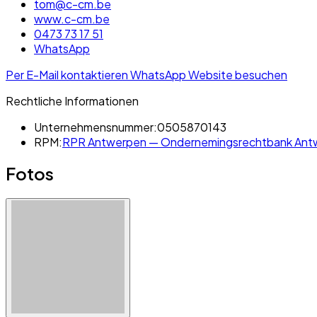
tom@c-cm.be
www.c-cm.be
0473 73 17 51
WhatsApp
Per E-Mail kontaktieren
WhatsApp
Website besuchen
Rechtliche Informationen
Unternehmensnummer:
0505870143
RPM:
RPR Antwerpen — Ondernemingsrechtbank Antw
Fotos