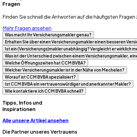
Fragen
Finden Sie schnell die Antworten auf die häufigsten Fragen 
Mehr Fragen ansehen
Was macht Ihr Versicherungsmakler genau?
Erhalten Sie über einen Versicherungsmakler einen besseren Versi
Ist ein (Versicherungs)makler unabhängig? Vergleicht er wirklich
Was ist der Unterschied zwischen einem Versicherungsmakler, ei
Welche Öffnungszeiten hat CCM BVBA?
Welcher Versicherungsmakler ist in der Nähe von Mechelen?
Worauf ist CCM BVBA spezialisiert?
Ist CCM BVBA ein vertrauenswürdiger und anerkannter Makler?
Wie kontaktiere ich CCM BVBA schnell?
Tipps, Infos und
Inspirationen
Alle unsere Artikel ansehen
Die Partner unseres Vertrauens