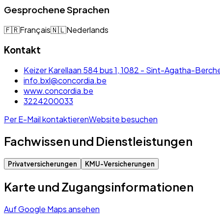
Gesprochene Sprachen
🇫🇷
Français
🇳🇱
Nederlands
Kontakt
Keizer Karellaan 584 bus 1, 1082 - Sint-Agatha-Ber
info.bxl@concordia.be
www.concordia.be
3224200033
Per E-Mail kontaktieren
Website besuchen
Fachwissen und Dienstleistungen
Privatversicherungen
KMU-Versicherungen
Karte und Zugangsinformationen
Auf Google Maps ansehen