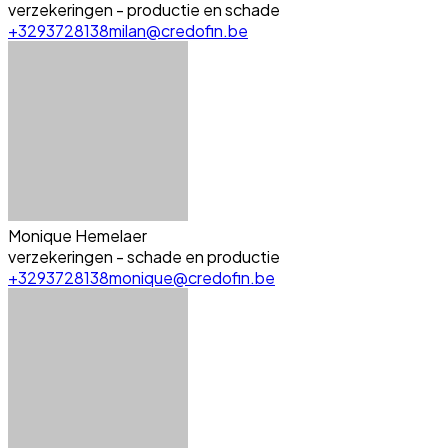
verzekeringen - productie en schade
+3293728138
milan@credofin.be
Monique Hemelaer
verzekeringen - schade en productie
+3293728138
monique@credofin.be