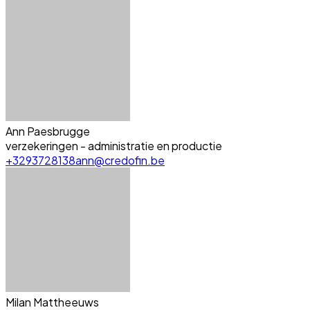
Ann Paesbrugge
verzekeringen - administratie en productie
+3293728138
ann@credofin.be
Milan Mattheeuws