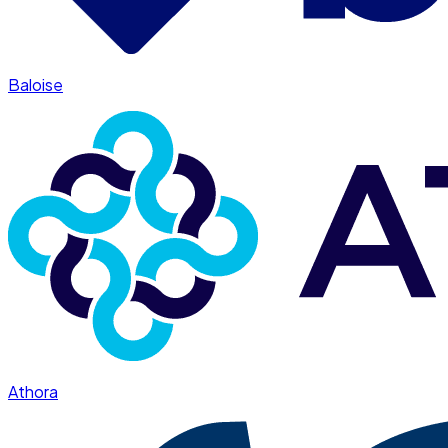
Baloise
Athora