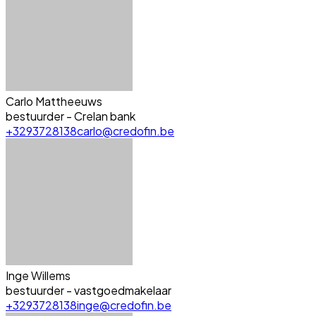
Carlo Mattheeuws
bestuurder - Crelan bank
+3293728138
carlo@credofin.be
Inge Willems
bestuurder - vastgoedmakelaar
+3293728138
inge@credofin.be