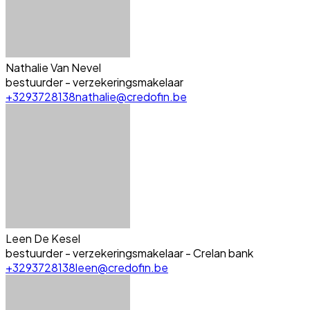
Nathalie Van Nevel
bestuurder - verzekeringsmakelaar
+3293728138
nathalie@credofin.be
Leen De Kesel
bestuurder - verzekeringsmakelaar - Crelan bank
+3293728138
leen@credofin.be