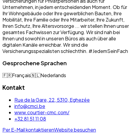
Versicherungen für Privatpersonen als auch für
Unternehmen, in jedem entscheidenden Moment. Ob für
Ihr Wohngebäude oder Ihre gewerblichen Bauten, Ihre
Mobilität, Ihre Familie oder Ihre Mitarbeiter, Ihre Zukunft,
Ihren Schutz, Ihre Altersvorsorge ... wir stellen Ihnen unser
gesamtes Fachwissen zur Verfügung. Wir sind nah bei
Ihnen und sowohl in unseren Büros als auch über alle
digitalen Kanäle erreichbar. Wir sind die
Versicherungsspezialisten schlechthin. #JedemSeinFach
Gesprochene Sprachen
🇫🇷
Français
🇳🇱
Nederlands
Kontakt
Rue de la Gare, 22, 5310, Eghezée
info@cmci.be
www.courtier-cmc.com/
+32 81 51 11 08
Per E-Mail kontaktieren
Website besuchen