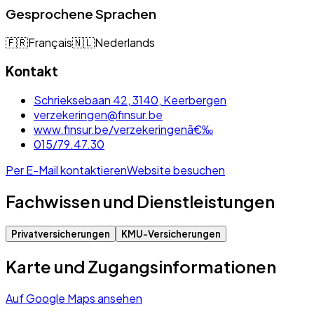
Gesprochene Sprachen
🇫🇷
Français
🇳🇱
Nederlands
Kontakt
Schrieksebaan 42, 3140, Keerbergen
verzekeringen@finsur.be
www.finsur.be/verzekeringenâ€‰
015/79.47.30
Per E-Mail kontaktieren
Website besuchen
Fachwissen und Dienstleistungen
Privatversicherungen
KMU-Versicherungen
Karte und Zugangsinformationen
Auf Google Maps ansehen