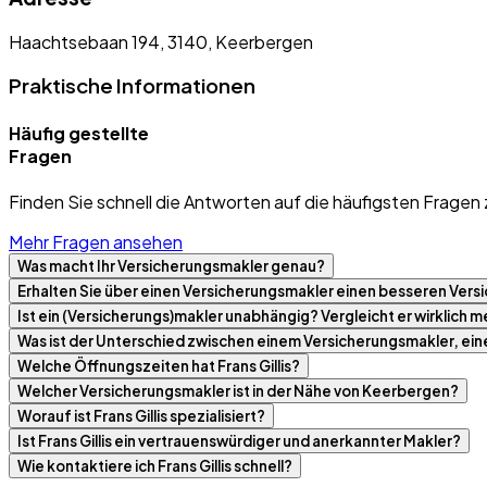
Haachtsebaan 194, 3140, Keerbergen
Praktische Informationen
Häufig gestellte
Fragen
Finden Sie schnell die Antworten auf die häufigsten Fragen 
Mehr Fragen ansehen
Was macht Ihr Versicherungsmakler genau?
Erhalten Sie über einen Versicherungsmakler einen besseren Versi
Ist ein (Versicherungs)makler unabhängig? Vergleicht er wirklich
Was ist der Unterschied zwischen einem Versicherungsmakler, ei
Welche Öffnungszeiten hat Frans Gillis?
Welcher Versicherungsmakler ist in der Nähe von Keerbergen?
Worauf ist Frans Gillis spezialisiert?
Ist Frans Gillis ein vertrauenswürdiger und anerkannter Makler?
Wie kontaktiere ich Frans Gillis schnell?