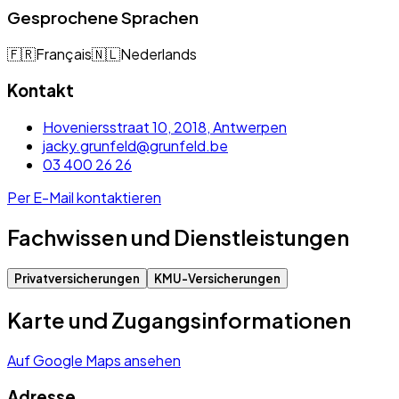
Gesprochene Sprachen
🇫🇷
Français
🇳🇱
Nederlands
Kontakt
Hoveniersstraat 10, 2018, Antwerpen
jacky.grunfeld@grunfeld.be
03 400 26 26
Per E-Mail kontaktieren
Fachwissen und Dienstleistungen
Privatversicherungen
KMU-Versicherungen
Karte und Zugangsinformationen
Auf Google Maps ansehen
Adresse