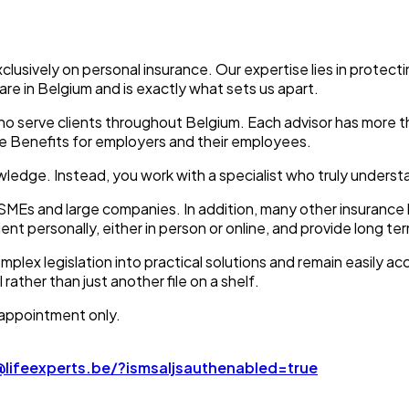
clusively on personal insurance. Our expertise lies in protec
 rare in Belgium and is exactly what sets us apart.
ho serve clients throughout Belgium. Each advisor has more th
 Benefits for employers and their employees.
wledge. Instead, you work with a specialist who truly understan
SMEs and large companies. In addition, many other insurance b
nt personally, either in person or online, and provide long te
ex legislation into practical solutions and remain easily acce
rather than just another file on a shelf.
 appointment only.
lifeexperts.be/?ismsaljsauthenabled=true