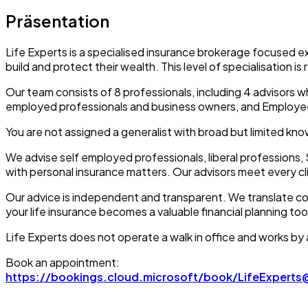
Präsentation
Life Experts is a specialised insurance brokerage focused ex
build and protect their wealth. This level of specialisation is
Our team consists of 8 professionals, including 4 advisors w
employed professionals and business owners, and Employee
You are not assigned a generalist with broad but limited kno
We advise self employed professionals, liberal professions, 
with personal insurance matters. Our advisors meet every clie
Our advice is independent and transparent. We translate compl
your life insurance becomes a valuable financial planning tool 
Life Experts does not operate a walk in office and works by
Book an appointment:
https://bookings.cloud.microsoft/book/LifeExperts@