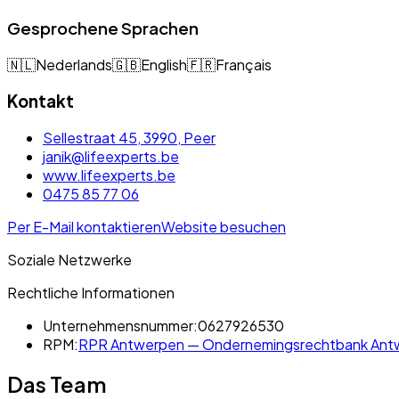
Gesprochene Sprachen
🇳🇱
Nederlands
🇬🇧
English
🇫🇷
Français
Kontakt
Sellestraat 45, 3990, Peer
janik@lifeexperts.be
www.lifeexperts.be
0475 85 77 06
Per E-Mail kontaktieren
Website besuchen
Soziale Netzwerke
Rechtliche Informationen
Unternehmensnummer:
0627926530
RPM:
RPR Antwerpen — Ondernemingsrechtbank Antwe
Das Team