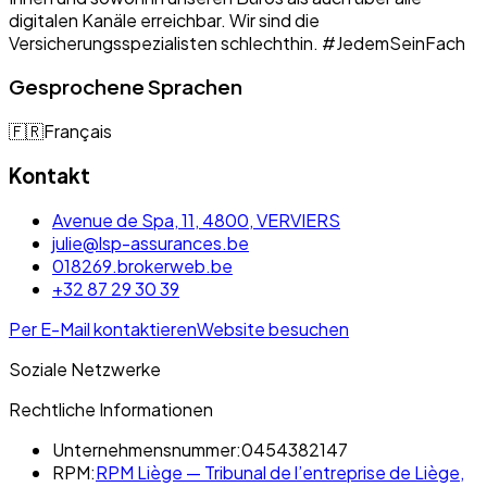
digitalen Kanäle erreichbar. Wir sind die
Versicherungsspezialisten schlechthin. #JedemSeinFach
Gesprochene Sprachen
🇫🇷
Français
Kontakt
Avenue de Spa, 11, 4800, VERVIERS
julie@lsp-assurances.be
018269.brokerweb.be
+32 87 29 30 39
Per E-Mail kontaktieren
Website besuchen
Soziale Netzwerke
Rechtliche Informationen
Unternehmensnummer:
0454382147
RPM:
RPM Liège — Tribunal de l’entreprise de Liège,