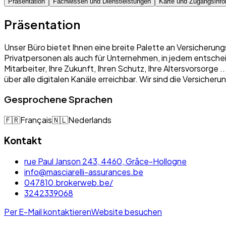
Präsentation
Fachwissen und Dienstleistungen
Karte und Zugangsinfo
Präsentation
Unser Büro bietet Ihnen eine breite Palette an Versicherung
Privatpersonen als auch für Unternehmen, in jedem entschei
Mitarbeiter, Ihre Zukunft, Ihren Schutz, Ihre Altersvorsorge
über alle digitalen Kanäle erreichbar. Wir sind die Versich
Gesprochene Sprachen
🇫🇷
Français
🇳🇱
Nederlands
Kontakt
rue Paul Janson 243, 4460, Grâce-Hollogne
info@masciarelli-assurances.be
047810.brokerweb.be/
3242339068
Per E-Mail kontaktieren
Website besuchen