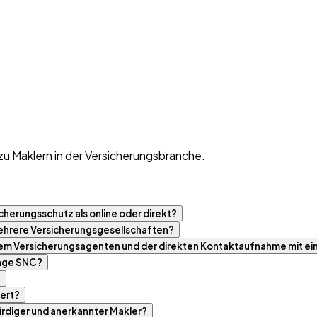
zu Maklern in der Versicherungsbranche.
cherungsschutz als online oder direkt?
 mehrere Versicherungsgesellschaften?
nem Versicherungsagenten und der direkten Kontaktaufnahme mit ei
tage SNC?
?
ert?
rdiger und anerkannter Makler?